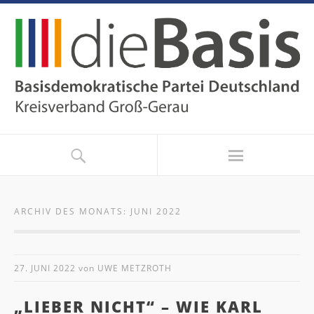
ARCHIV DES MONATS:
JUNI 2022
27. JUNI 2022
von
UWE METZROTH
„LIEBER NICHT“ – WIE KARL